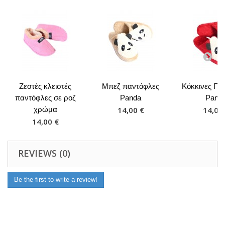
Ζεστές κλειστές
Μπεζ παντόφλες
Κόκκινες Πα
παντόφλες σε ροζ
Panda
Pand
χρώμα
14,00 €
14,00
14,00 €
REVIEWS (0)
Be the first to write a review!