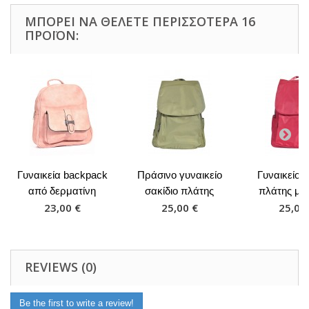
ΜΠΟΡΕΊ ΝΑ ΘΈΛΕΤΕ ΠΕΡΙΣΣΌΤΕΡΑ 16
ΠΡΟΪΌΝ:
Γυναικεία backpack
Πράσινο γυναικείο
Γυναικείο σ
από δερματίνη
σακίδιο πλάτης
πλάτης μπ
23,00 €
25,00 €
25,00
REVIEWS (0)
Be the first to write a review!